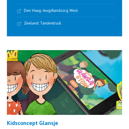
Den Haag: Jeugdtandzorg West
Zeeland: Tandentruck
Kidsconcept Glansje